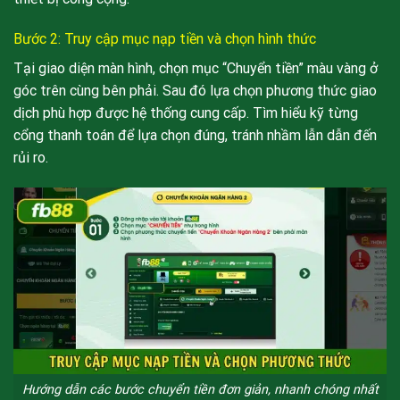
Bước 2: Truy cập mục nạp tiền và chọn hình thức
Tại giao diện màn hình, chọn mục “Chuyển tiền” màu vàng ở
góc trên cùng bên phải. Sau đó lựa chọn phương thức giao
dịch phù hợp được hệ thống cung cấp. Tìm hiểu kỹ từng
cổng thanh toán để lựa chọn đúng, tránh nhầm lẫn dẫn đến
rủi ro.
Hướng dẫn các bước chuyển tiền đơn giản, nhanh chóng nhất