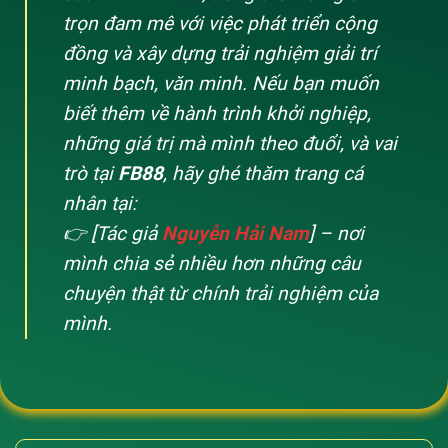
trọn đam mê với việc phát triển cộng
đồng và xây dựng trải nghiệm giải trí
minh bạch, văn minh. Nếu bạn muốn
biết thêm về hành trình khởi nghiệp,
những giá trị mà mình theo đuổi, và vai
trò tại
FB88
, hãy ghé thăm trang cá
nhân tại:
👉 [Tác giả
Nguyễn Hải Nam
] – nơi
mình chia sẻ nhiều hơn những câu
chuyện thật từ chính trải nghiệm của
mình.