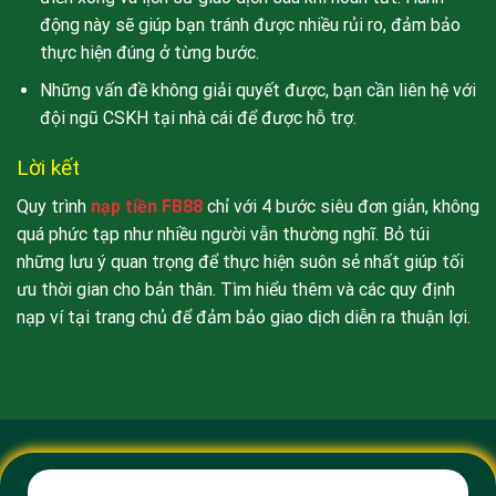
động này sẽ giúp bạn tránh được nhiều rủi ro, đảm bảo
thực hiện đúng ở từng bước.
Những vấn đề không giải quyết được, bạn cần liên hệ với
đội ngũ CSKH tại nhà cái để được hỗ trợ.
Lời kết
Quy trình
nạp tiền FB88
chỉ với 4 bước siêu đơn giản, không
quá phức tạp như nhiều người vẫn thường nghĩ. Bỏ túi
những lưu ý quan trọng để thực hiện suôn sẻ nhất giúp tối
ưu thời gian cho bản thân. Tìm hiểu thêm và các quy định
nạp ví tại trang chủ để đảm bảo giao dịch diễn ra thuận lợi.