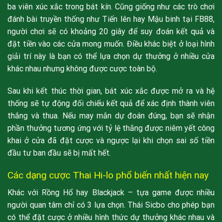
ba viên xúc xắc trong bát kín. Cũng giống như các trò chơi
đánh bài truyền thống như Tiến lên hay Mậu binh tại FB88,
người chơi sẽ có khoảng 20 giây để suy đoán kết quả và
đặt tiền vào các cửa mong muốn. Điều khác biệt ở loại hình
giải trí này là bạn có thể lựa chọn dự thưởng ở nhiều cửa
khác nhau nhưng không được cược toàn bộ.
Sau khi kết thúc thời gian, bát xúc xắc được mở ra và hệ
thống sẽ tự động đối chiếu kết quả để xác định thành viên
thắng và thua. Nếu may mắn dự đoán đúng, bạn sẽ nhận
phần thưởng tương ứng với tỷ lệ thắng được niêm yết công
khai ở cửa đã đặt cược và ngược lại khi chọn sai số tiền
đầu tư ban đầu sẽ bị mất hết.
Các dạng cược Thai Hi-lo phổ biến nhất hiện nay
Khác với Rồng Hổ hay Blackjack – tựa game được nhiều
người quan tâm chỉ có 3 lựa chọn. Thái Sicbo cho phép bạn
có thể đặt cược ở nhiều hình thức dự thưởng khác nhau và