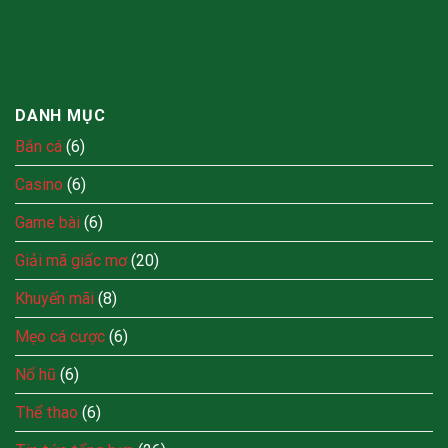
DANH MỤC
Bắn cá
(6)
Casino
(6)
Game bài
(6)
Giải mã giấc mơ
(20)
Khuyến mãi
(8)
Mẹo cá cược
(6)
Nổ hũ
(6)
Thể thao
(6)