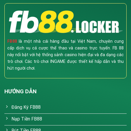
FB88
là một nhà cái hàng đầu tại Việt Nam, chuyên cung
cấp dịch vụ cá cược thể thao và casino trực tuyến. FB 88
này nổi bật với hệ thống sảnh casino hiện đại và đa dạng các
trò chơi. Các trò chơi INGAME được thiết kế hấp dẫn và thu
hút người chơi.
HƯỚNG DẪN
Đăng Ký FB88
Nạp Tiền FB88
Rút Tiền FB88