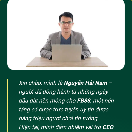
Thưởng
Cực
Lớn
Xin chào, mình là
Nguyễn Hải Nam
–
người đã đồng hành từ những ngày
đầu đặt nền móng cho
FB88
, một nền
tảng cá cược trực tuyến uy tín được
hàng triệu người chơi tin tưởng.
Hiện tại, mình đảm nhiệm vai trò
CEO