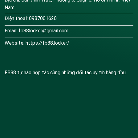
Nam
Điện thoại: 0987001620
Email:
fb88locker@gmail.com
Website: https://fb88.locker/
FB88 tự hào hợp tác cùng những đối tác uy tín hàng đầu: