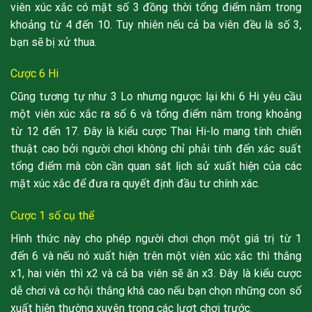
viên xúc xắc có mặt số 3 đồng thời tổng điểm nằm trong
khoảng từ 4 đến 10. Tuy nhiên nếu cả ba viên đều là số 3,
bạn sẽ bị xử thua.
Cược 6 Hi
Cũng tương tự như 3 Lo nhưng ngược lại khi 6 Hi yêu cầu
một viên xúc xắc ra số 6 và tổng điểm nằm trong khoảng
từ 12 đến 17. Đây là kiểu cược Thai Hi-lo mang tính chiến
thuật cao bởi người chơi không chỉ phải tính đến xác suất
tổng điểm mà còn cần quan sát lịch sử xuất hiện của các
mặt xúc xắc để đưa ra quyết định đầu tư chính xác.
Cược 1 số cụ thể
Hình thức này cho phép người chơi chọn một giá trị từ 1
đến 6 và nếu nó xuất hiện trên một viên xúc xắc thì thắng
x1, hai viên thì x2 và cả ba viên sẽ ăn x3. Đây là kiểu cược
dễ chơi và cơ hội thắng khá cao nếu bạn chọn những con số
xuất hiện thường xuyên trong các lượt chơi trước.