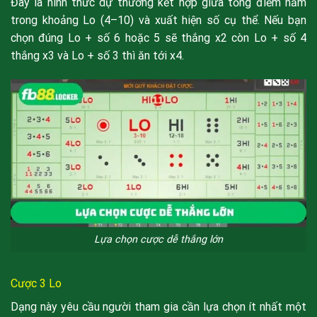
Đây là hình thức dự thưởng kết hợp giữa tổng điểm nằm
trong khoảng Lo (4–10) và xuất hiện số cụ thể. Nếu bạn
chọn đúng Lo + số 6 hoặc 5 sẽ thắng x2 còn Lo + số 4
thắng x3 và Lo + số 3 thì ăn tới x4.
Lựa chọn cược dễ thắng lớn
Cược 3 Lo
Dạng này yêu cầu người tham gia cần lựa chọn ít nhất một