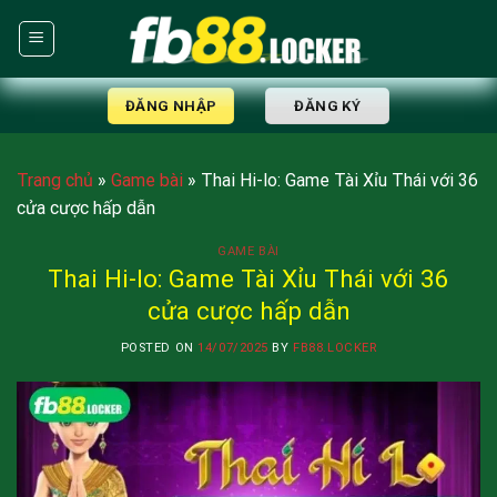
Skip
to
content
ĐĂNG NHẬP
ĐĂNG KÝ
Trang chủ
»
Game bài
»
Thai Hi-lo: Game Tài Xỉu Thái với 36
cửa cược hấp dẫn
GAME BÀI
Thai Hi-lo: Game Tài Xỉu Thái với 36
cửa cược hấp dẫn
POSTED ON
14/07/2025
BY
FB88.LOCKER