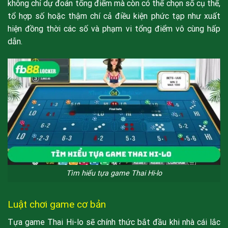
không chỉ dự đoán tổng điểm mà còn có thể chọn số cụ thể,
tổ hợp số hoặc thậm chí cả điều kiện phức tạp như xuất
hiện đồng thời các số và phạm vi tổng điểm vô cùng hấp
dẫn.
Tìm hiểu tựa game Thai Hi-lo
Luật chơi game cơ bản
Tựa game Thai Hi-lo sẽ chính thức bắt đầu khi nhà cái lắc