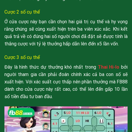
Cược 2 số cụ thể
Ở cửa cược này bạn cần chọn hai giá trị cụ thể và hy vọng
rằng chúng sẽ cùng xuất hiện trên ba viên xúc xắc. Khi kết
quả trả về có đúng hai số người chơi đã đặt sẽ được tính là
thắng cược với tỷ lệ thưởng hấp dẫn lên đến x5 lần vốn.
Cược 3 số cụ thể
Đây là hình thức dự thưởng khó nhất trong
Thai Hi-lo
bởi
người tham gia cần phải đoán chính xác cả ba con số sẽ
xuất hiện. Với xác suất cực thấp nên phần thưởng mà FB88
dành cho cửa cược này rất cao, có thể lên đến gấp 10 lần
số tiền đầu tư ban đầu.