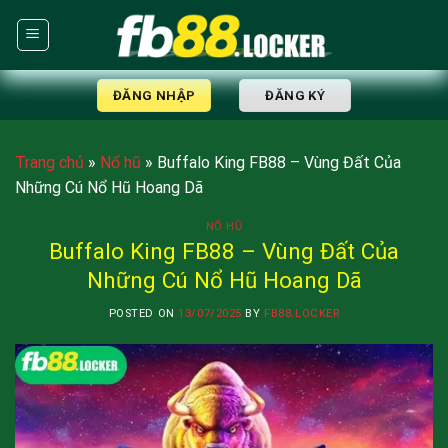
Skip
to
content
ĐĂNG NHẬP
ĐĂNG KÝ
Trang chủ
»
Nổ hũ
»
Buffalo King FB88 – Vùng Đất Của
Những Cú Nổ Hũ Hoang Dã
NỔ HŨ
Buffalo King FB88 – Vùng Đất Của
Những Cú Nổ Hũ Hoang Dã
POSTED ON
13/07/2025
BY
FB88.LOCKER