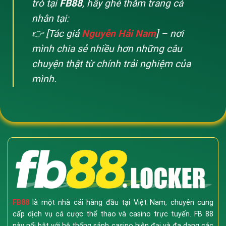
trò tại
FB88
, hãy ghé thăm trang cá
nhân tại:
👉 [Tác giả
Nguyễn Hải Nam
] – nơi
mình chia sẻ nhiều hơn những câu
chuyện thật từ chính trải nghiệm của
mình.
FB88
là một nhà cái hàng đầu tại Việt Nam, chuyên cung
cấp dịch vụ cá cược thể thao và casino trực tuyến. FB 88
này nổi bật với hệ thống sảnh casino hiện đại và đa dạng các