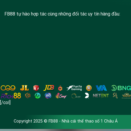
FB88 tự hào hợp tác cùng những đối tác uy tín hàng đầu:
[/col]
Copyright 2025 © FB88 - Nhà cái thể thao số 1 Châu Á