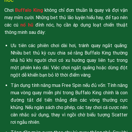
Chơi
Buffalo King
không chỉ đơn thuần là quay và đợi vận
may mỉm cười. Những bet thủ lão luyện hiểu hay, để tạo nên
các cú
nổ hũ
đỉnh nóc, họ cần áp dụng loạt chiến thuật
thông minh sau đây:
Ưu tiên các phiên chơi dài hơi, tránh quay ngắt quãng:
Nhiều bet thủ kỳ cựu chia sẻ rằng Buffalo King thường
nhả hũ khi người chơi có xu hướng quay liên tục trong
một phiên kéo dài. Việc chơi ngắt quãng hoặc dừng đột
ngột dễ khiến bạn bỏ lỡ thời điểm vàng.
Tận dụng tính năng mua Free Spin nếu đủ vốn: Tính năng
mua vòng quay miễn phí trong Buffalo King chính là con
đường tắt để tiến thẳng đến các vòng thưởng cực
khủng. Nếu ngân sách cho phép, các tay chơi cá cược nên
cân nhắc sử dụng, thay vì ngồi chờ biểu tượng Scatter
rơi ngẫu nhiên.