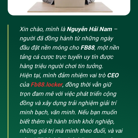
Xin chào, mình là
Nguyễn Hải Nam
–
người đã đồng hành từ những ngày
đầu đặt nền móng cho
FB88
, một nền
tảng cá cược trực tuyến uy tín được
hàng triệu người chơi tin tưởng.
Hiện tại, mình đảm nhiệm vai trò
CEO
của
Fb88.locker
, đồng thời vẫn giữ
trọn đam mê với việc phát triển cộng
đồng và xây dựng trải nghiệm giải trí
minh bạch, văn minh. Nếu bạn muốn
biết thêm về hành trình khởi nghiệp,
những giá trị mà mình theo đuổi, và vai