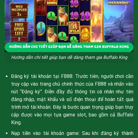
Hướng dẫn chi tiết giúp bạn dễ dàng tham gia Buffalo King
Đăng ký tài khoản tại FB88: Trước tiên, người chơi cần
truy cập vào trang chủ chính thức của FB88 và nhấn vào
nút “Đăng ký”. Điền đầy đủ thông tin cá nhân như tên
đăng nhập, mật khẩu và số điện thoại để hoàn tất quá
trình mở tài khoản. Đây là bước quan trọng giúp bạn truy
cập được vào mọi tựa game slot, bao gồm cả Buffalo
King.
Nạp tiền vào tài khoản game: Sau khi đăng ký thành