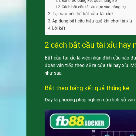
Bắt theo bảng kết quả thống kê
Cách bắt cầu tài xỉu dựa vào công cụ
Tại sao có thể bắt cầu tài xỉu?
Áp dụng bắt cầu hiệu quả khi chơi tài xỉu
Lời kết
2 cách bắt cầu tài xỉu hay
Bắt cầu tài xỉu là việc nhận định cầu nào 
đoán ván tiếp theo sẽ ra cửa tài hay xỉu. 
như sau:
Bắt theo bảng kết quả thống kê
Đây là phương pháp nghiên cứu lịch sử ván