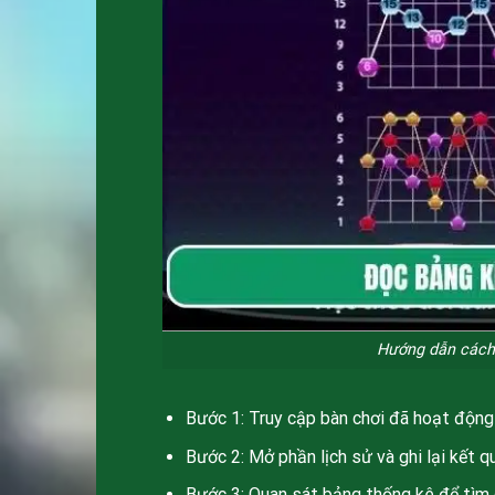
Hướng dẫn cách 
Bước 1: Truy cập bàn chơi đã hoạt động 
Bước 2: Mở phần lịch sử và ghi lại kết 
Bước 3: Quan sát bảng thống kê để tìm 