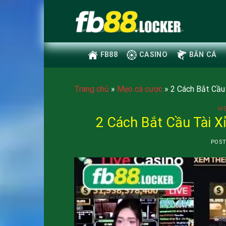
Skip
to
content
FB88
CASINO
BẮN CÁ
Trang chủ
»
Mẹo cá cược
»
2 Cách Bắt Cầu
MẸ
2 Cách Bắt Cầu Tài 
POS