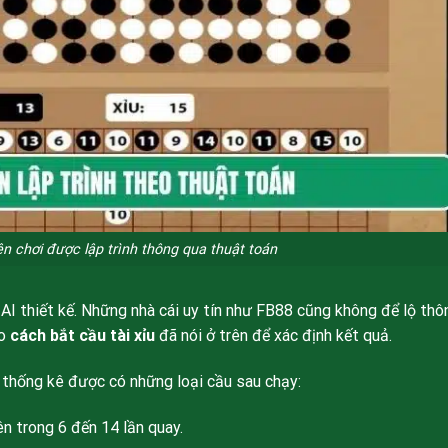
n chơi được lập trình thông qua thuật toán
AI thiết kế. Những nhà cái uy tín như FB88 cũng không để lộ thô
ào
cách bắt cầu tài xỉu
đã nói ở trên để xác định kết quả.
 thống kê được có những loại cầu sau chạy:
ên trong 6 đến 14 lần quay.