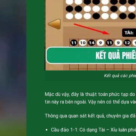
Kết quả các phiê
Mặc dù vậy, đây là thuật toán phức tạp do 
tin này ra bên ngoài. Vậy nên có thể dựa v
Thông qua quan sát kết quả, chuyên gia đã
Cầu đảo 1-1: Có dạng Tài – Xỉu luân phi