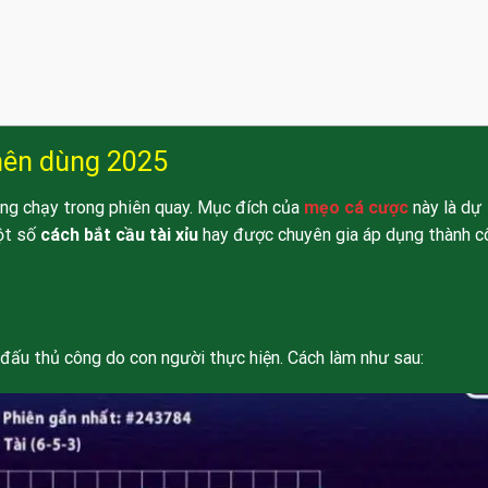
 nên dùng 2025
đang chạy trong phiên quay. Mục đích của
mẹo cá cược
này là dự
Một số
cách bắt cầu tài xỉu
hay được chuyên gia áp dụng thành c
 đấu thủ công do con người thực hiện. Cách làm như sau: