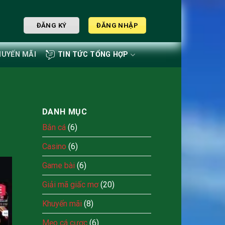
ĐĂNG KÝ
ĐĂNG NHẬP
HUYẾN MÃI
TIN TỨC TỔNG HỢP
DANH MỤC
Bắn cá
(6)
Casino
(6)
Game bài
(6)
Giải mã giấc mơ
(20)
Khuyến mãi
(8)
Mẹo cá cược
(6)