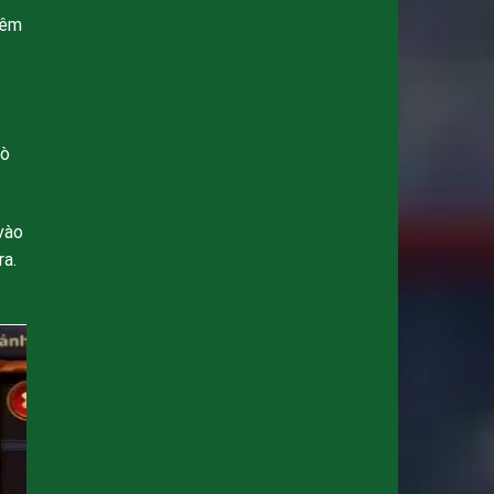
iêm
rò
vào
ra.