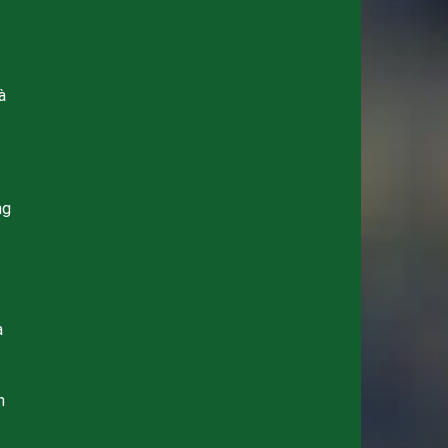
à
ng
a
n