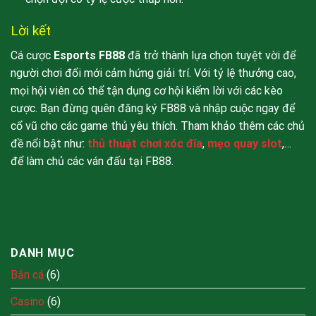
Lời kết
Cá cược
Esports FB88
đã trở thành lựa chọn tuyệt vời để
người chơi đổi mới cảm hứng giải trí. Với tỷ lệ thưởng cao,
mọi hội viên có thể tận dụng cơ hội kiếm lời với các kèo
cược. Bạn đừng quên đăng ký FB88 và nhập cuộc ngay để
cổ vũ cho các game thủ yêu thích. Tham khảo thêm các chủ
đề nổi bật như:
thủ thuật chơi xóc đĩa
,
mẹo quay slot
,…
để làm chủ các ván đấu tại FB88.
DANH MỤC
Bắn cá
(6)
Casino
(6)