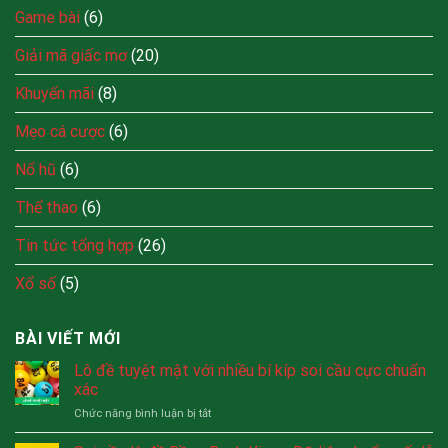
Game bài
(6)
Giải mã giấc mơ
(20)
Khuyến mãi
(8)
Mẹo cá cược
(6)
Nổ hũ
(6)
Thể thao
(6)
Tin tức tổng hợp
(26)
Xổ số
(5)
BÀI VIẾT MỚI
Lô đề tuyệt mật với nhiều bí kíp soi cầu cực chuẩn
xác
ở
Chức năng bình luận bị tắt
Lô
đề