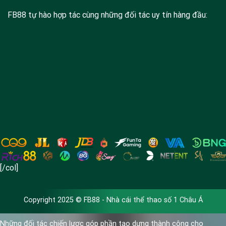
FB88 tự hào hợp tác cùng những đối tác uy tín hàng đầu:
[/col]
Copyright 2025 © FB88 - Nhà cái thể thao số 1 Châu Á
Những đối tác chiến lược góp phần tạo dựng thành công cho