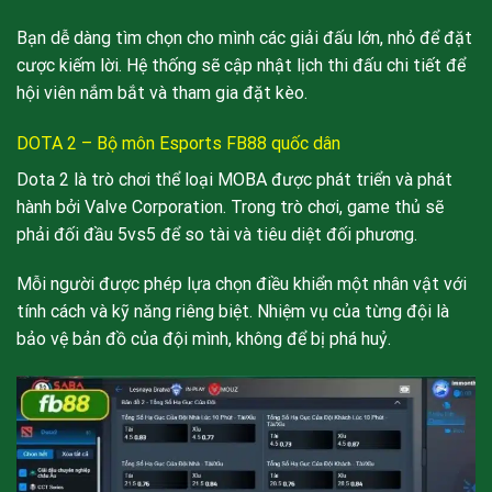
Bạn dễ dàng tìm chọn cho mình các giải đấu lớn, nhỏ để đặt
cược kiếm lời. Hệ thống sẽ cập nhật lịch thi đấu chi tiết để
hội viên nắm bắt và tham gia đặt kèo.
DOTA 2 – Bộ môn Esports FB88 quốc dân
Dota 2 là trò chơi thể loại MOBA được phát triển và phát
hành bởi Valve Corporation. Trong trò chơi, game thủ sẽ
phải đối đầu 5vs5 để so tài và tiêu diệt đối phương.
Mỗi người được phép lựa chọn điều khiển một nhân vật với
tính cách và kỹ năng riêng biệt. Nhiệm vụ của từng đội là
bảo vệ bản đồ của đội mình, không để bị phá huỷ.