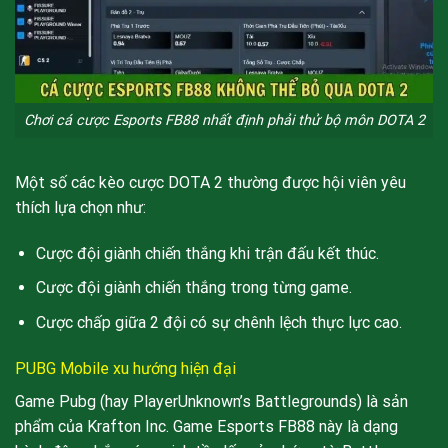
Chơi cá cược Esports FB88 nhất định phải thử bộ môn DOTA 2
Một số các kèo cược DOTA 2 thường được hội viên yêu
thích lựa chọn như:
Cược đội giành chiến thắng khi trận đấu kết thúc.
Cược đội giành chiến thắng trong từng game.
Cược chấp giữa 2 đội có sự chênh lệch thực lực cao.
PUBG Mobile xu hướng hiện đại
Game Pubg (hay PlayerUnknown’s Battlegrounds) là sản
phẩm của Krafton Inc. Game Esports FB88 này là dạng