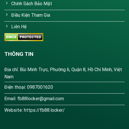
Chính Sách Bảo Mật
Điều Kiện Tham Gia
Liên Hệ
THÔNG TIN
Địa chỉ: Bùi Minh Trực, Phường 6, Quận 8, Hồ Chí Minh, Việt
Nam
Điện thoại: 0987001620
Email:
fb88locker@gmail.com
Website: https://fb88.locker/