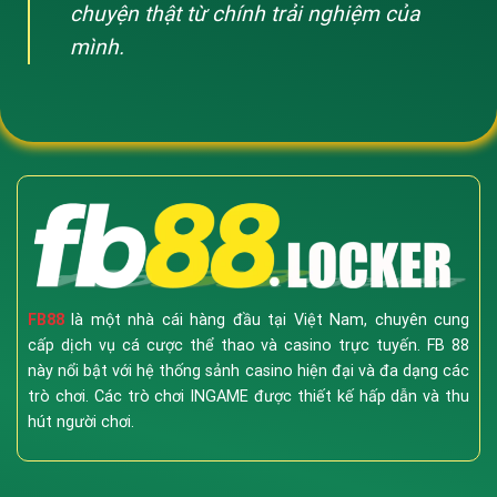
chuyện thật từ chính trải nghiệm của
mình.
FB88
là một nhà cái hàng đầu tại Việt Nam, chuyên cung
cấp dịch vụ cá cược thể thao và casino trực tuyến. FB 88
này nổi bật với hệ thống sảnh casino hiện đại và đa dạng các
trò chơi. Các trò chơi INGAME được thiết kế hấp dẫn và thu
hút người chơi.