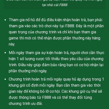
tại nhà cái FB88
Tham gia nổ hũ để đủ điều kiện nhận hoàn trả, bạn phải
tham gia vào các trò chơi này tại FB88. Đây là một phần
quan trọng của chương trình và chỉ khi bạn tham gia
game thì mới có thể nhận được phần thưởng này hàng
này.
Mỗi ngày tham gia sự kiện hoàn trả, người chơi cần thực
hiện 1 số lượng cược tối thiểu theo yêu cầu của chương
trình. Điều này giúp đảm bảo rằng bạn có cơ hội nhận lại
phần thưởng mỗi ngày.
Chương trình hoàn trả mỗi ngày quay hũ áp dụng trong 1
khung giờ cố định mỗi ngày. Bạn cần tham gia vào thời
gian này để không bỏ lỡ cơ hội. Các khung giờ cụ thể sẽ
được thông báo từ FB88 và có thể thay đổi từng
chương trình ưu đãi.