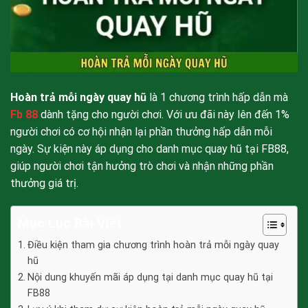
Hoàn trả mỗi ngày quay hũ
là 1 chương trình hấp dẫn mà
Fb 88
dành tặng cho người chơi. Với ưu đãi này lên đến 1%
người chơi có cơ hội nhận lại phần thưởng hấp dẫn mỗi
ngày. Sự kiện này áp dụng cho danh mục quay hũ tại FB88,
giúp người chơi tận hưởng trò chơi và nhận những phần
thưởng giá trị.
Mục Lục Bài Viết
Điều kiện tham gia chương trình hoàn trả mỗi ngày quay
hũ
Nội dung khuyến mãi áp dụng tại danh mục quay hũ tại
FB88