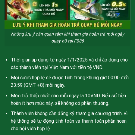
Những lưu ý cần quan tâm khi tham gia hoàn trả mỗi ngày
quay hũ tại FB88
Thời gian áp dụng từ ngày 1/1/2025 và chỉ áp dụng cho
các thành viên tại Việt Nam với tiền tệ VND.
Mọi cược hợp lệ sẽ được tính trong khung giờ 00:00 đến
23:59 (GMT +8) mỗi ngày.
Mức trả thấp nhất cho mỗi ngày là 10VND. Nếu số tiền
hoàn ít hơn mức này, sẽ không có phần thưởng.
Thành viên không cần đăng ký tham gia chương trình, vì
hệ thống sẽ tự động tính toán và thanh toán phần hoàn
cho hội viên hợp lệ.