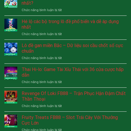
lô
kíp
nhất?
đề
soi
ở
Chức năng bình luận bị tắt
Rồng
cầu
Giải
Bạch
cực
đáp:
Hé lộ các bộ trong lô đề phổ biến và dễ áp dụng
Kim
chuẩn
Đề
–
nhất
xác
về
Dữ
ở
Chức năng bình luận bị tắt
kép
liệu
Hé
hôm
chuẩn,
lộ
Lô đề gan miền Bắc – Dữ liệu soi cầu chốt số cực
sau
số
các
đánh
chuẩn
dễ
bộ
lô
trúng
ở
Chức năng bình luận bị tắt
trong
gì
Lô
lô
chắc
đề
Thai Hi-lo: Game Tài Xỉu Thái với 36 cửa cược hấp
đề
tay
gan
phổ
dẫn
nhất?
miền
biến
ở
Chức năng bình luận bị tắt
Bắc
và
Thai
–
dễ
Hi-
Revenge Of Loki FB88 – Trận Phục Hận Đậm Chất
Dữ
áp
lo:
liệu
Thần Thoại
dụng
Game
soi
nhất
ở
Chức năng bình luận bị tắt
Tài
cầu
Revenge
Xỉu
chốt
Of
Fruity Treats FB88 – Slot Trái Cây Với Thưởng
Thái
số
Loki
với
Cực Lớn
cực
FB88
36
chuẩn
ở
Chức năng bình luận bị tắt
–