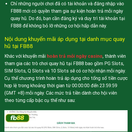
Chỉ những người chơi đã có tài khoản và đăng nhập vào
FB88 mới có quyền tham gia sự kiện hoàn trả mỗi ngày
quay hũ. Do đó, bạn cần đăng ký và duy trì tài khoản tại
FB88 để không bỏ lỡ những cơ hội hấp dẫn này.
Nội dung khuyến mãi áp dụng tại danh mục quay
hũ tại FB88
Khác với khuyến mãi
hoàn trả mỗi ngày casino
, thành viên
tham gia các trò chơi quay hũ tại FB88 bao gồm PG Slots,
SIM Slots, Q Slots và 10 Slots sẽ có cơ hội nhận mỗi ngày.
Cụ thể chương trình hoàn trả áp dụng cho tổng số tiền cược
hợp lệ trong khoảng thời gian từ 00:00:00 đến 23:59:59
(GMT +8) mỗi ngày. Các mức trả tiền dành cho hội viên
theo từng cấp bậc cụ thể như sau: