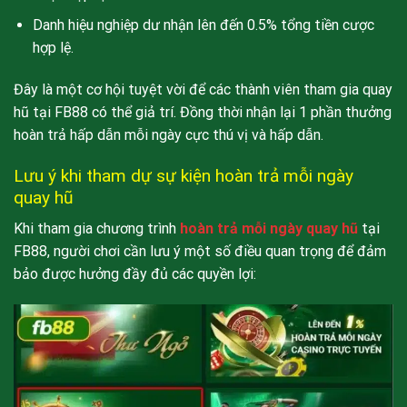
Danh hiệu nghiệp dư nhận lên đến 0.5% tổng tiền cược
hợp lệ.
Đây là một cơ hội tuyệt vời để các thành viên tham gia quay
hũ tại FB88 có thể giả trí. Đồng thời nhận lại 1 phần thưởng
hoàn trả hấp dẫn mỗi ngày cực thú vị và hấp dẫn.
Lưu ý khi tham dự sự kiện hoàn trả mỗi ngày
quay hũ
Khi tham gia chương trình
hoàn trả mỗi ngày quay hũ
tại
FB88, người chơi cần lưu ý một số điều quan trọng để đảm
bảo được hưởng đầy đủ các quyền lợi: