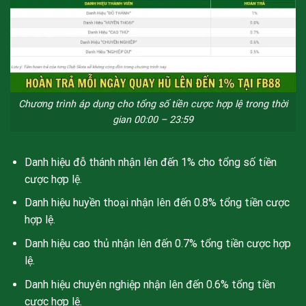
Chương trình áp dụng cho tổng số tiền cược hợp lệ trong thời
gian 00:00 – 23:59
Danh hiệu đỗ thánh nhận lên đến 1% cho tổng số tiền
cược hợp lệ.
Danh hiệu huyền thoại nhận lên đến 0.8% tổng tiền cược
hợp lệ.
Danh hiệu cao thủ nhận lên đến 0.7% tổng tiền cược hợp
lệ.
Danh hiệu chuyên nghiệp nhận lên đến 0.6% tổng tiền
cược hợp lệ.