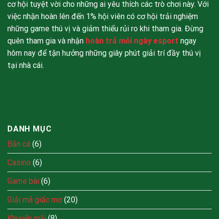
cơ hội tuyệt vời cho những ai yêu thích các trò chơi này. Với
việc nhận hoàn lên đến 1% hội viên có cơ hội trải nghiệm
những game thú vị và giảm thiểu rủi ro khi tham gia. Đừng
quên tham gia và nhận
hoàn trả mỗi ngày esport
ngay
hôm nay để tận hưởng những giây phút giải trí đầy thú vị
tại nhà cái.
DANH MỤC
Bắn cá
(6)
Casino
(6)
Game bài
(6)
Giải mã giấc mơ
(20)
Khuyến mãi
(8)