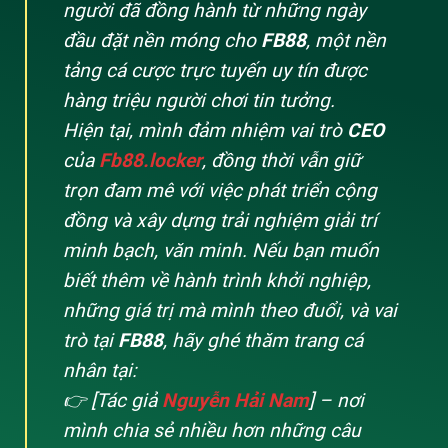
người đã đồng hành từ những ngày
đầu đặt nền móng cho
FB88
, một nền
tảng cá cược trực tuyến uy tín được
hàng triệu người chơi tin tưởng.
Hiện tại, mình đảm nhiệm vai trò
CEO
của
Fb88.locker
, đồng thời vẫn giữ
trọn đam mê với việc phát triển cộng
đồng và xây dựng trải nghiệm giải trí
minh bạch, văn minh. Nếu bạn muốn
biết thêm về hành trình khởi nghiệp,
những giá trị mà mình theo đuổi, và vai
trò tại
FB88
, hãy ghé thăm trang cá
nhân tại:
👉 [Tác giả
Nguyễn Hải Nam
] – nơi
mình chia sẻ nhiều hơn những câu