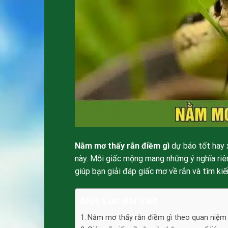
Nằm mơ thấy rắn điềm gì
dự báo tốt hay 
này. Mỗi giấc mộng mang những ý nghĩa riê
giúp bạn giải đáp giấc mơ về rắn và tìm k
Mục Lục Bài Viết
Nằm mơ thấy rắn điềm gì theo quan niệm 