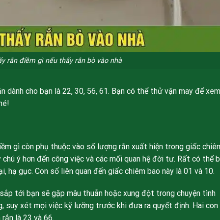
 rắn điềm gì nếu thấy rắn bò vào nhà
 dành cho bạn là 22, 30, 56, 61. Bạn có thể thử vận may để xe
hé!
ềm gì còn phụ thuộc vào số lượng rắn xuất hiện trong giấc chiê
chú ý hơn đến công việc và các mối quan hệ đời tư. Rất có thể 
i, hạ gục. Con số liên quan đến giấc chiêm bao này là 01 và 10.
ể sắp tới bạn sẽ gặp mâu thuẫn hoặc xung đột trong chuyện tình
, suy xét mọi việc kỹ lưỡng trước khi đưa ra quyết định. Hai con
rắn là 23 và 66.