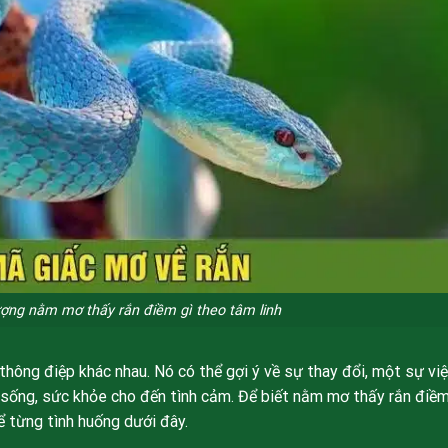
tượng nằm mơ thấy rắn điềm gì theo tâm linh
hông điệp khác nhau. Nó có thể gợi ý về sự thay đổi, một sự vi
c sống, sức khỏe cho đến tình cảm. Để biết nằm mơ thấy rắn điềm
ể từng tình huống dưới đây.