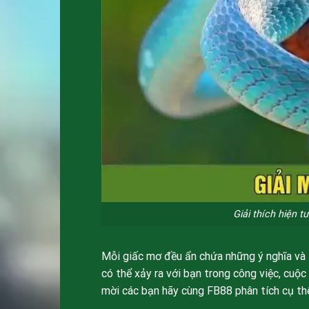
Giải thích hiện 
Mỗi giấc mơ đều ẩn chứa những ý nghĩa và t
có thể xảy ra với bạn trong công việc, cuộ
mời các bạn hãy cùng FB88 phân tích cụ th