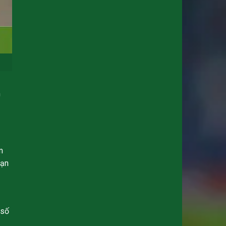
m
m
bạn
 số