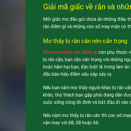
Giải mã giấc về rắn và nhữ
Mỗi giấc mơ đều gửi chứa ẩn những điều t
rắn điềm gì và những con số may mắn có th
Mơ thấy bị rắn cắn nên cẩn trọng
Nằm mơ thấy rắn điềm gì
còn phụ thuộc v
bị rắn cắn, bạn cần cẩn trọng với những n
hoặc hãm hại bạn, đặc biệt là trong làm ăn
đều báo hiệu điềm xấu sắp xảy ra.
Nếu bạn nằm mơ thấy người khác bị rắn cắn t
khăn, thử thách bạn gặp phải đang dần được
cuộc sống cũng ổn định và bắt đầu đi vào 
Nếu nằm mơ thấy bị rắn cắn thì con số may
vận may với 68, 08 hoặc 66.