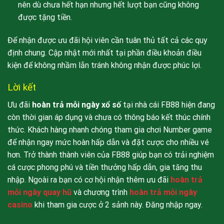
nên dù chưa hết hạn nhưng hết lượt bạn cũng không
được tặng tiền.
Để nhận được ưu đãi hội viên cần tuân thủ tất cả các quy
định chung. Cập nhật mới nhất tại phần điều khoản điều
kiện để không nhầm lẫn tránh không nhận được phúc lợi.
Lời kết
Ưu đãi
hoàn trả mỗi ngày xổ số
tại nhà cái FB88 hiện đang
còn thời gian áp dụng và chưa có thông báo kết thúc chính
thức. Khách hàng nhanh chóng tham gia chơi Number game
để nhận ngay mức hoàn hấp dẫn và đặt cược cho nhiều vé
hơn. Trở thành thành viên của FB88 giúp bạn có trải nghiệm
cá cược phong phú và tiền thưởng hấp dẫn, gia tăng thu
nhập. Ngoài ra bạn có cơ hội nhận thêm ưu đãi
hoàn trả
mỗi ngày quay hũ
và chương trình
hoàn trả mỗi ngày
casino
khi tham gia cược ở 2 sảnh này. Đăng nhập ngay.