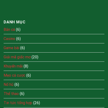
DANH MỤC
Bắn cá
(6)
Casino
(6)
Game bài
(6)
Giải mã giấc mơ
(20)
Khuyến mãi
(8)
Mẹo cá cược
(6)
Nổ hũ
(6)
Thể thao
(6)
Tin tức tổng hợp
(26)